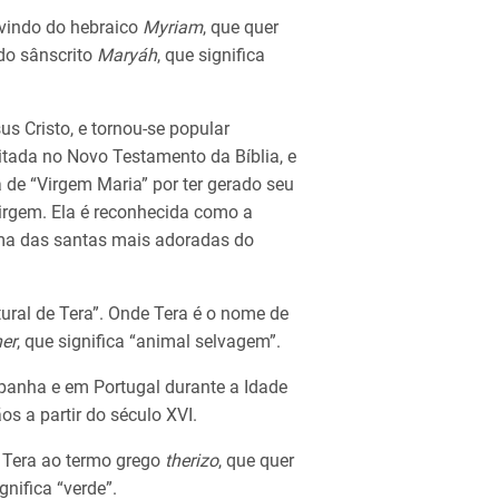
vindo do hebraico
Myriam
, que quer
 do sânscrito
Maryáh
, que significa
s Cristo, e tornou-se popular
tada no Novo Testamento da Bíblia, e
 de “Virgem Maria” por ter gerado seu
virgem. Ela é reconhecida como a
 uma das santas mais adoradas do
atural de Tera”. Onde Tera é o nome de
her
, que significa “animal selvagem”.
panha e em Portugal durante a Idade
os a partir do século XVI.
 Tera ao termo grego
therizo
, que quer
ignifica “verde”.