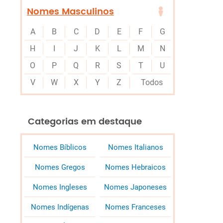
Nomes Masculinos
A
B
C
D
E
F
G
H
I
J
K
L
M
N
O
P
Q
R
S
T
U
V
W
X
Y
Z
Todos
Categorias em destaque
Nomes Bíblicos
Nomes Italianos
Nomes Gregos
Nomes Hebraicos
Nomes Ingleses
Nomes Japoneses
Nomes Indígenas
Nomes Franceses