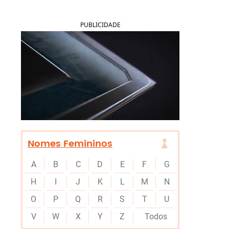
PUBLICIDADE
Nomes Femininos
A
B
C
D
E
F
G
H
I
J
K
L
M
N
O
P
Q
R
S
T
U
V
W
X
Y
Z
Todos