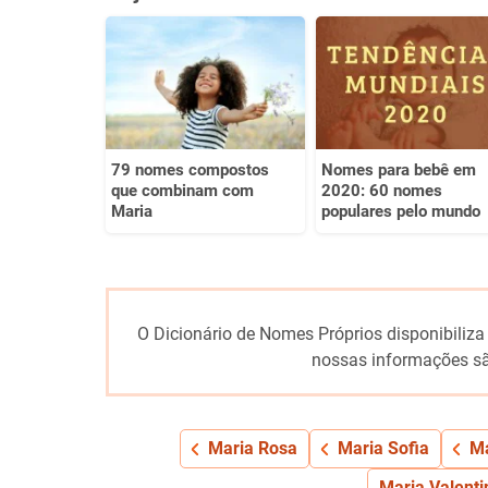
Este conteúdo não tem a informação que procuro
Outro
79 nomes compostos
Nomes para bebê em
que combinam com
2020: 60 nomes
Maria
populares pelo mundo
O Dicionário de Nomes Próprios disponibiliza
nossas informações sã
Maria Rosa
Maria Sofia
Ma
Maria Valenti