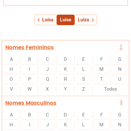
Luísa
Luise
Luiza
Nomes Femininos
A
B
C
D
E
F
G
H
I
J
K
L
M
N
O
P
Q
R
S
T
U
V
W
X
Y
Z
Todos
Nomes Masculinos
A
B
C
D
E
F
G
H
I
J
K
L
M
N