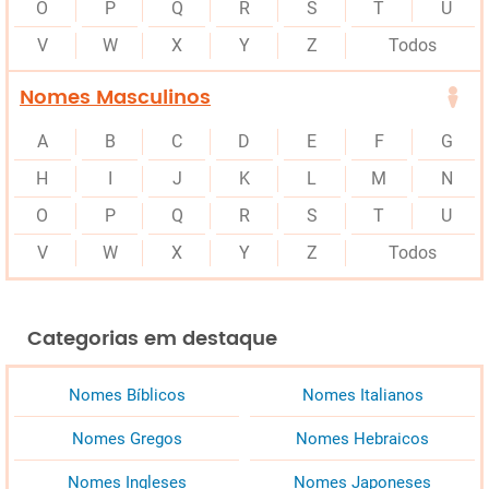
O
P
Q
R
S
T
U
V
W
X
Y
Z
Todos
Nomes Masculinos
A
B
C
D
E
F
G
H
I
J
K
L
M
N
O
P
Q
R
S
T
U
V
W
X
Y
Z
Todos
Categorias em destaque
Nomes Bíblicos
Nomes Italianos
Nomes Gregos
Nomes Hebraicos
Nomes Ingleses
Nomes Japoneses