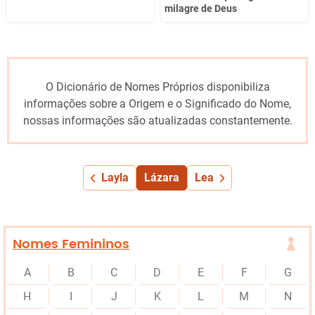
milagre de Deus
O Dicionário de Nomes Próprios disponibiliza
informações sobre a Origem e o Significado do Nome,
nossas informações são atualizadas constantemente.
Layla
Lázara
Lea
Nomes Femininos
A
B
C
D
E
F
G
H
I
J
K
L
M
N