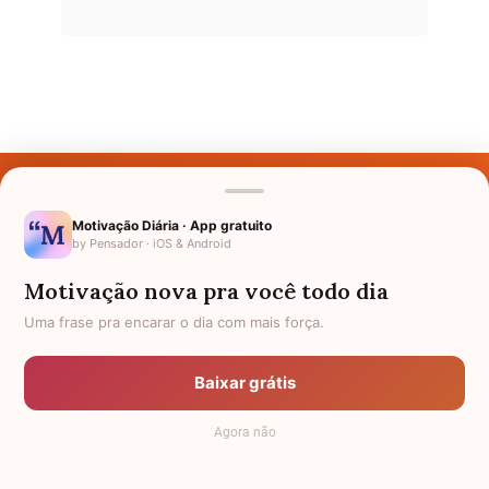
Últimos Nomes
Nomes pelo Mundo
Motivação Diária · App gratuito
by Pensador · iOS & Android
Nomes de Bebês
Motivação nova pra você todo dia
Sobre Nós
Uma frase pra encarar o dia com mais força.
Política de Privacidade
Baixar grátis
Anuncie
Agora não
Termos de Uso
Contato