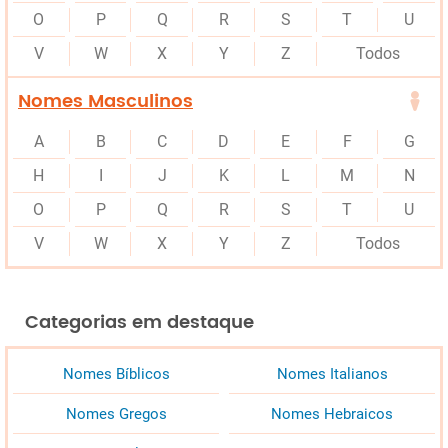
O
P
Q
R
S
T
U
V
W
X
Y
Z
Todos
Nomes Masculinos
A
B
C
D
E
F
G
H
I
J
K
L
M
N
O
P
Q
R
S
T
U
V
W
X
Y
Z
Todos
Categorias em destaque
Nomes Bíblicos
Nomes Italianos
Nomes Gregos
Nomes Hebraicos