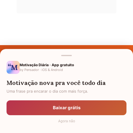
Últimos Nomes
Nomes pelo Mundo
Motivação Diária · App gratuito
by Pensador · iOS & Android
Nomes de Bebês
Motivação nova pra você todo dia
Sobre Nós
Uma frase pra encarar o dia com mais força.
Política de Privacidade
Baixar grátis
Anuncie
Agora não
Termos de Uso