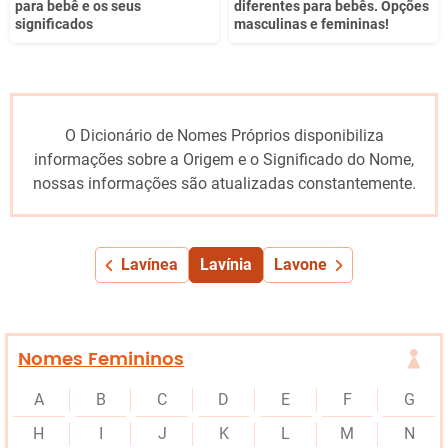
para bebê e os seus
diferentes para bebês. Opções
significados
masculinas e femininas!
O Dicionário de Nomes Próprios disponibiliza
informações sobre a Origem e o Significado do Nome,
nossas informações são atualizadas constantemente.
Lavínea
Lavínia
Lavone
Nomes Femininos
A
B
C
D
E
F
G
H
I
J
K
L
M
N