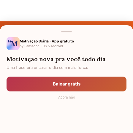
Últimos Nomes
Nomes pelo Mundo
Motivação Diária · App gratuito
by Pensador · iOS & Android
Nomes de Bebês
Motivação nova pra você todo dia
Sobre Nós
Uma frase pra encarar o dia com mais força.
Política de Privacidade
Baixar grátis
Anuncie
Agora não
Termos de Uso
Contato
RSS