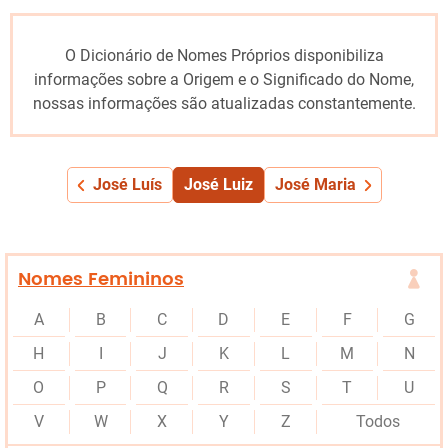
O Dicionário de Nomes Próprios disponibiliza
informações sobre a Origem e o Significado do Nome,
nossas informações são atualizadas constantemente.
José Luís
José Luiz
José Maria
Nomes Femininos
A
B
C
D
E
F
G
H
I
J
K
L
M
N
O
P
Q
R
S
T
U
V
W
X
Y
Z
Todos