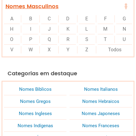
Nomes Masculinos
A
B
C
D
E
F
G
H
I
J
K
L
M
N
O
P
Q
R
S
T
U
V
W
X
Y
Z
Todos
Categorias em destaque
Nomes Bíblicos
Nomes Italianos
Nomes Gregos
Nomes Hebraicos
Nomes Ingleses
Nomes Japoneses
Nomes Indígenas
Nomes Franceses