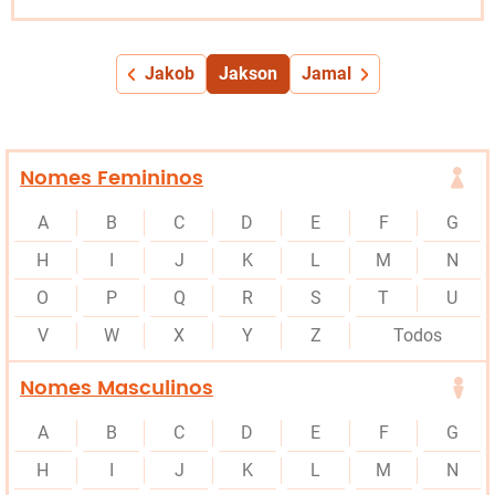
Jakob
Jakson
Jamal
Nomes Femininos
A
B
C
D
E
F
G
H
I
J
K
L
M
N
O
P
Q
R
S
T
U
V
W
X
Y
Z
Todos
Nomes Masculinos
A
B
C
D
E
F
G
H
I
J
K
L
M
N