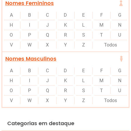
Nomes Femininos
A
B
C
D
E
F
G
H
I
J
K
L
M
N
O
P
Q
R
S
T
U
V
W
X
Y
Z
Todos
Nomes Masculinos
A
B
C
D
E
F
G
H
I
J
K
L
M
N
O
P
Q
R
S
T
U
V
W
X
Y
Z
Todos
Categorias em destaque