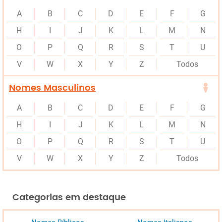
A
B
C
D
E
F
G
H
I
J
K
L
M
N
O
P
Q
R
S
T
U
V
W
X
Y
Z
Todos
Nomes Masculinos
A
B
C
D
E
F
G
H
I
J
K
L
M
N
O
P
Q
R
S
T
U
V
W
X
Y
Z
Todos
Categorias em destaque