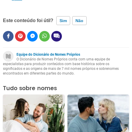
Este conteúdo foi útil?
Sim
Não
Este conteúdo contém informação incorreta
Este conteúdo não tem a informação que procuro
Equipe do Dicionário de Nomes Próprios
O Dicionário de Nomes Próprios conta com uma equipe de
Outro
especialistas para produzir conteúdos com base histórica sobre os
significados e as origens de mais de 7 mil nomes próprios e sobrenomes
encontrados em diferentes partes do mundo.
Tudo sobre nomes