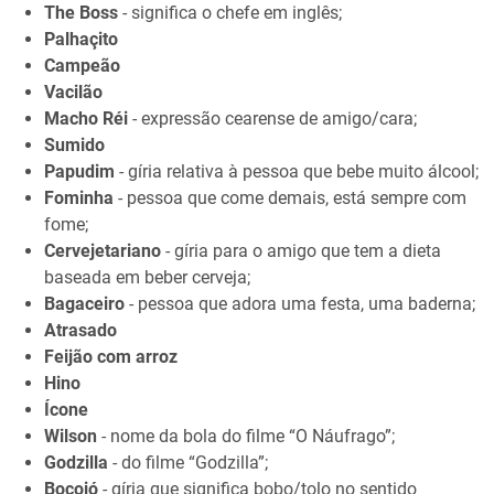
The Boss
- significa o chefe em inglês;
Palhaçito
Campeão
Vacilão
Macho Réi
- expressão cearense de amigo/cara;
Sumido
Papudim
- gíria relativa à pessoa que bebe muito álcool;
Fominha
- pessoa que come demais, está sempre com
fome;
Cervejetariano
- gíria para o amigo que tem a dieta
baseada em beber cerveja;
Bagaceiro
- pessoa que adora uma festa, uma baderna;
Atrasado
Feijão com arroz
Hino
Ícone
Wilson
- nome da bola do filme “O Náufrago”;
Godzilla
- do filme “Godzilla”;
Bocoió
- gíria que significa bobo/tolo no sentido