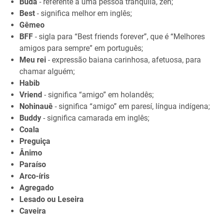
Buda
- referente a uma pessoa tranquila, zen;
Best
- significa melhor em inglês;
Gêmeo
BFF
- sigla para “Best friends forever”, que é “Melhores
amigos para sempre” em português;
Meu rei
- expressão baiana carinhosa, afetuosa, para
chamar alguém;
Habib
Vriend
- significa “amigo” em holandês;
Nohinauê
- significa “amigo” em paresí, língua indígena;
Buddy
- significa camarada em inglês;
Coala
Preguiça
Ânimo
Paraíso
Arco-íris
Agregado
Lesado ou Leseira
Caveira