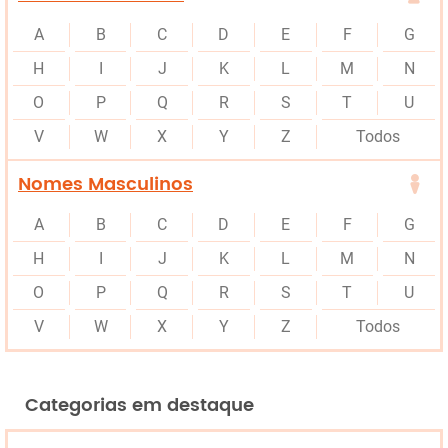
A
B
C
D
E
F
G
H
I
J
K
L
M
N
O
P
Q
R
S
T
U
V
W
X
Y
Z
Todos
Nomes Masculinos
A
B
C
D
E
F
G
H
I
J
K
L
M
N
O
P
Q
R
S
T
U
V
W
X
Y
Z
Todos
Categorias em destaque