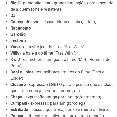
Big Guy
- significa cara grande em inglês, com o sentido
de alguém forte e resistente;
DJ
Cabeça de ovo
- pessoa teimosa, cabeça dura;
Rabugento
Garotão
Festeiro
Yoda
- o mestre jedi do filme “Star Wars”;
Willy
- a baleia do filme “Free Willy”;
K e J
- os melhores amigos do filme “MIB - Homens de
Preto”;
Debi e Lóide
- os melhores amigos do filme “Debi e
Lóide”;
Closeiro
- expressão LGBTQ para a pessoa que dá close,
que arrasa nas poses, nas roupas, etc;
Chapa
- expressão antiga para amigo/camarada;
Cumpadi
- expressão para amigo/colega;
Estribado
- pessoa que é rica, que tem muito dinheiro;
Paloso
- referente ao indivíduo que chama atenção;