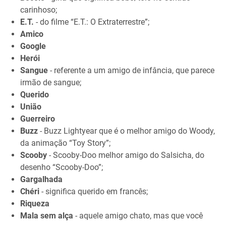
carinhoso;
E.T.
- do filme “E.T.: O Extraterrestre”;
Amico
Google
Herói
Sangue
- referente a um amigo de infância, que parece
irmão de sangue;
Querido
União
Guerreiro
Buzz
- Buzz Lightyear que é o melhor amigo do Woody,
da animação “Toy Story”;
Scooby
- Scooby-Doo melhor amigo do Salsicha, do
desenho “Scooby-Doo”;
Gargalhada
Chéri
- significa querido em francês;
Riqueza
Mala sem alça
- aquele amigo chato, mas que você