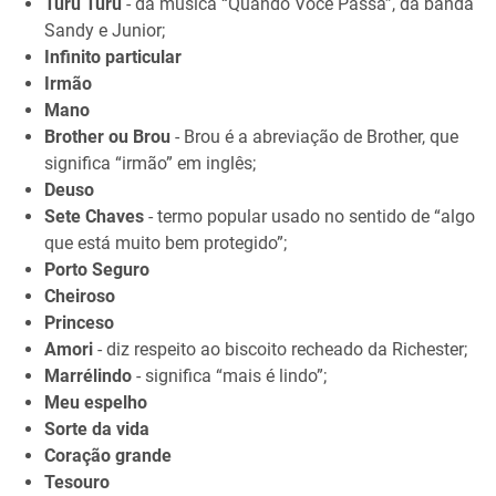
Turu Turu
- da música “Quando Você Passa”, da banda
Sandy e Junior;
Infinito particular
Irmão
Mano
Brother ou Brou
- Brou é a abreviação de Brother, que
significa “irmão” em inglês;
Deuso
Sete Chaves
- termo popular usado no sentido de “algo
que está muito bem protegido”;
Porto Seguro
Cheiroso
Princeso
Amori
- diz respeito ao biscoito recheado da Richester;
Marrélindo
- significa “mais é lindo”;
Meu espelho
Sorte da vida
Coração grande
Tesouro