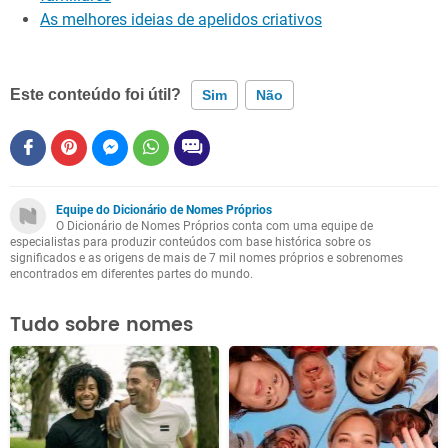
As melhores ideias de apelidos criativos
Este conteúdo foi útil?
Sim
Não
Este conteúdo contém informação incorreta
Este conteúdo não tem a informação que procuro
Equipe do Dicionário de Nomes Próprios
O Dicionário de Nomes Próprios conta com uma equipe de
Outro
especialistas para produzir conteúdos com base histórica sobre os
significados e as origens de mais de 7 mil nomes próprios e sobrenomes
encontrados em diferentes partes do mundo.
Tudo sobre nomes