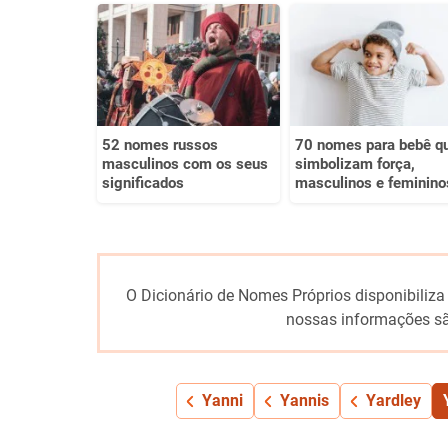
Este conteúdo não tem a informação que procuro
Outro
52 nomes russos
70 nomes para bebê q
masculinos com os seus
simbolizam força,
significados
masculinos e feminino
O Dicionário de Nomes Próprios disponibiliza
nossas informações sã
Yanni
Yannis
Yardley