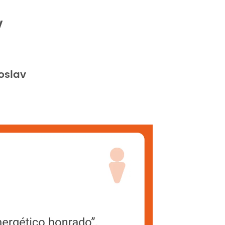
v
oslav