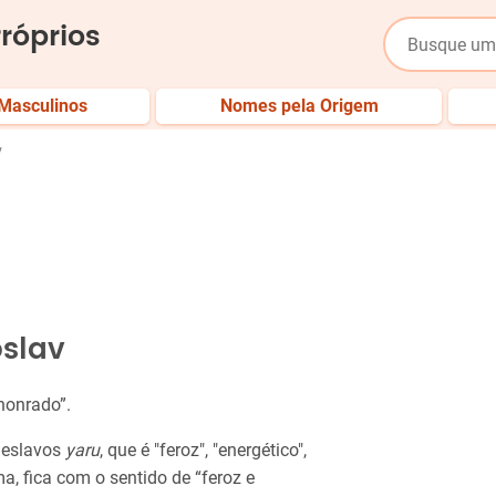
róprios
Masculinos
Nomes pela Origem
v
oslav
 honrado”.
 eslavos
yaru
, que é "feroz", "energético",
rma, fica com o sentido de “feroz e