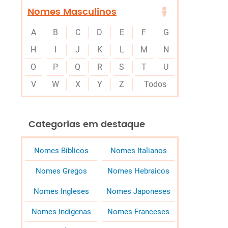
Nomes Masculinos
A
B
C
D
E
F
G
H
I
J
K
L
M
N
O
P
Q
R
S
T
U
V
W
X
Y
Z
Todos
Categorias em destaque
Nomes Bíblicos
Nomes Italianos
Nomes Gregos
Nomes Hebraicos
Nomes Ingleses
Nomes Japoneses
Nomes Indígenas
Nomes Franceses