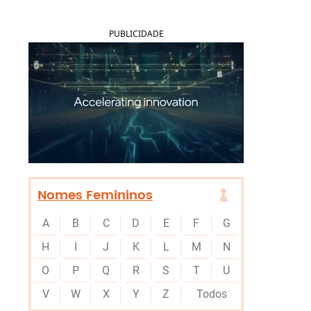
PUBLICIDADE
Nomes Femininos
A
B
C
D
E
F
G
H
I
J
K
L
M
N
O
P
Q
R
S
T
U
V
W
X
Y
Z
Todos