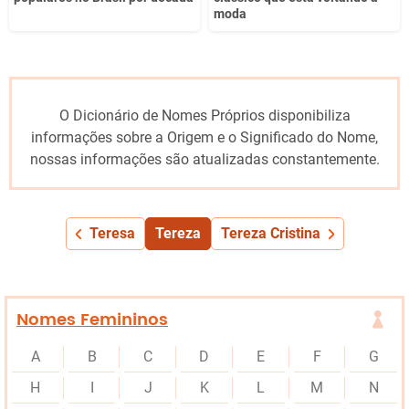
moda
O Dicionário de Nomes Próprios disponibiliza
informações sobre a Origem e o Significado do Nome,
nossas informações são atualizadas constantemente.
Teresa
Tereza
Tereza Cristina
Nomes Femininos
A
B
C
D
E
F
G
H
I
J
K
L
M
N