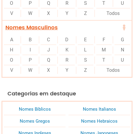
O
P
Q
R
S
T
U
V
W
X
Y
Z
Todos
Nomes Masculinos
A
B
C
D
E
F
G
H
I
J
K
L
M
N
O
P
Q
R
S
T
U
V
W
X
Y
Z
Todos
Categorias em destaque
Nomes Bíblicos
Nomes Italianos
Nomes Gregos
Nomes Hebraicos
Nomes Ingleses
Nomes Japoneses