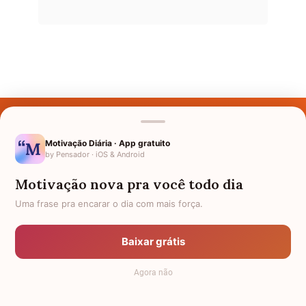
Últimos Nomes
Nomes pelo Mundo
Motivação Diária · App gratuito
by Pensador · iOS & Android
Nomes de Bebês
Motivação nova pra você todo dia
Sobre Nós
Uma frase pra encarar o dia com mais força.
Política de Privacidade
Baixar grátis
Anuncie
Agora não
Termos de Uso
Contato