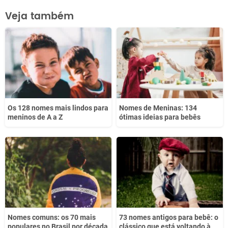
Este conteúdo contém informação incorreta
Veja também
Este conteúdo não tem a informação que procuro
Outro
Os 128 nomes mais lindos para
Nomes de Meninas: 134
meninos de A a Z
ótimas ideias para bebês
Nomes comuns: os 70 mais
73 nomes antigos para bebê: o
populares no Brasil por década
clássico que está voltando à