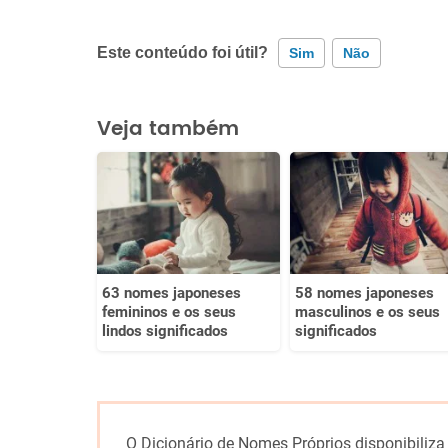
Este conteúdo foi útil?
Sim
Não
Este conteúdo contém informação incorreta
Veja também
Este conteúdo não tem a informação que procuro
Outro
63 nomes japoneses
58 nomes japoneses
femininos e os seus
masculinos e os seus
lindos significados
significados
O Dicionário de Nomes Próprios disponibiliza