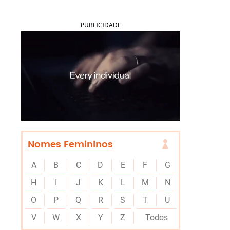
PUBLICIDADE
Nomes Femininos
A
B
C
D
E
F
G
H
I
J
K
L
M
N
O
P
Q
R
S
T
U
V
W
X
Y
Z
Todos