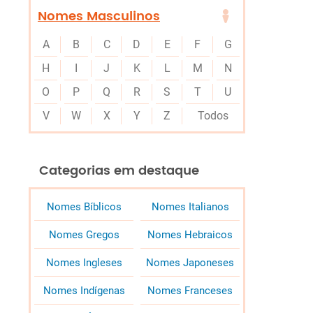
Nomes Masculinos
A
B
C
D
E
F
G
H
I
J
K
L
M
N
O
P
Q
R
S
T
U
V
W
X
Y
Z
Todos
Categorias em destaque
Nomes Bíblicos
Nomes Italianos
Nomes Gregos
Nomes Hebraicos
Nomes Ingleses
Nomes Japoneses
Nomes Indígenas
Nomes Franceses