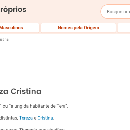
róprios
Masculinos
Nomes pela Origem
istina
za Cristina
a” ou “a ungida habitante de Tera”.
istintas,
Tereza
e
Cristina
.
 no grego
Therasia
, que significa