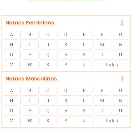
Nomes Femininos
A
B
C
D
E
F
G
H
I
J
K
L
M
N
O
P
Q
R
S
T
U
V
W
X
Y
Z
Todos
Nomes Masculinos
A
B
C
D
E
F
G
H
I
J
K
L
M
N
O
P
Q
R
S
T
U
V
W
X
Y
Z
Todos