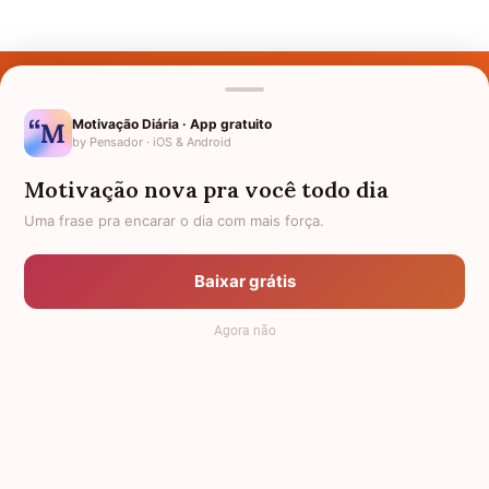
Últimos Nomes
Nomes pelo Mundo
Motivação Diária · App gratuito
by Pensador · iOS & Android
Nomes de Bebês
Motivação nova pra você todo dia
Sobre Nós
Uma frase pra encarar o dia com mais força.
Política de Privacidade
Baixar grátis
Anuncie
Agora não
Termos de Uso
Contato
RSS
Significado dos Nomes
-
Dicionário de Nomes Próprios