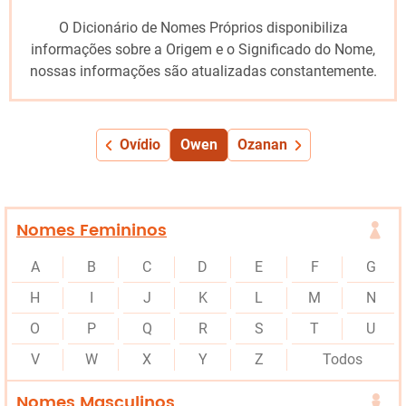
O Dicionário de Nomes Próprios disponibiliza
informações sobre a Origem e o Significado do Nome,
nossas informações são atualizadas constantemente.
Ovídio
Owen
Ozanan
Nomes Femininos
A
B
C
D
E
F
G
H
I
J
K
L
M
N
O
P
Q
R
S
T
U
V
W
X
Y
Z
Todos
Nomes Masculinos