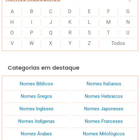
A
B
C
D
E
F
G
H
I
J
K
L
M
N
O
P
Q
R
S
T
U
V
W
X
Y
Z
Todos
Categorias em destaque
Nomes Bíblicos
Nomes Italianos
Nomes Gregos
Nomes Hebraicos
Nomes Ingleses
Nomes Japoneses
Nomes Indígenas
Nomes Franceses
Nomes Árabes
Nomes Mitológicos