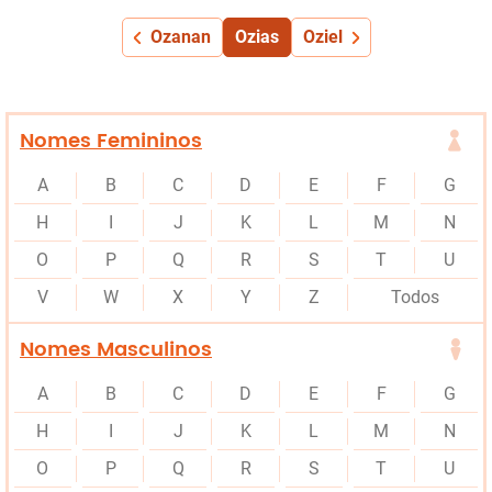
Ozanan
Ozias
Oziel
Nomes Femininos
A
B
C
D
E
F
G
H
I
J
K
L
M
N
O
P
Q
R
S
T
U
V
W
X
Y
Z
Todos
Nomes Masculinos
A
B
C
D
E
F
G
H
I
J
K
L
M
N
O
P
Q
R
S
T
U