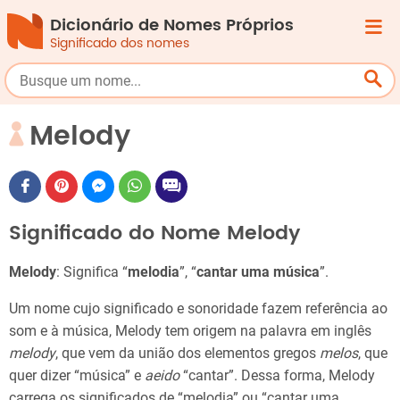
Dicionário de Nomes Próprios
Significado dos nomes
Melody
Significado do Nome Melody
Melody
: Significa “
melodia
”, “
cantar uma música
”.
Um nome cujo significado e sonoridade fazem referência ao
som e à música, Melody tem origem na palavra em inglês
melody
, que vem da união dos elementos gregos
melos
, que
quer dizer “música” e
aeido
“cantar”. Dessa forma, Melody
carrega os significados de “melodia” ou “cantar uma