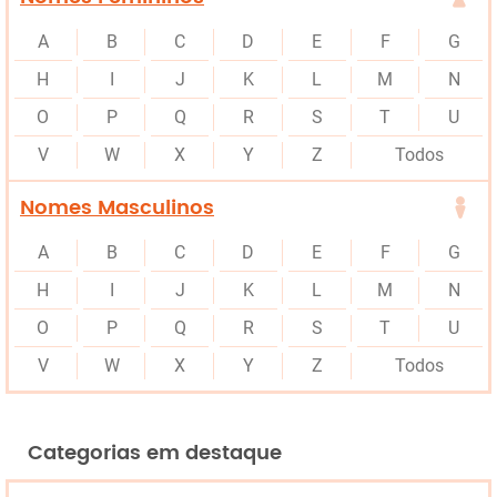
A
B
C
D
E
F
G
H
I
J
K
L
M
N
O
P
Q
R
S
T
U
V
W
X
Y
Z
Todos
Nomes Masculinos
A
B
C
D
E
F
G
H
I
J
K
L
M
N
O
P
Q
R
S
T
U
V
W
X
Y
Z
Todos
Categorias em destaque