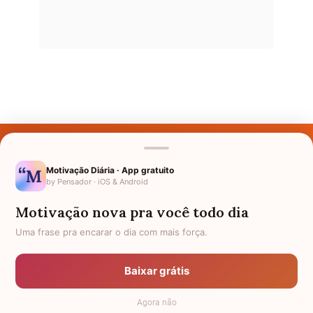
Últimos Nomes
Nomes pelo Mundo
Motivação Diária · App gratuito
by Pensador · iOS & Android
Nomes de Bebês
Motivação nova pra você todo dia
Sobre Nós
Uma frase pra encarar o dia com mais força.
Política de Privacidade
Baixar grátis
Anuncie
Agora não
Termos de Uso