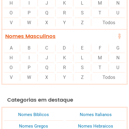
H
I
J
K
L
M
N
O
P
Q
R
S
T
U
V
W
X
Y
Z
Todos
Nomes Masculinos
A
B
C
D
E
F
G
H
I
J
K
L
M
N
O
P
Q
R
S
T
U
V
W
X
Y
Z
Todos
Categorias em destaque
Nomes Bíblicos
Nomes Italianos
Nomes Gregos
Nomes Hebraicos