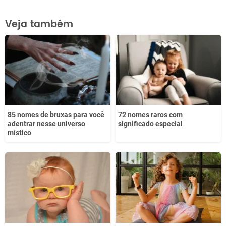
Este conteúdo contém informação incorreta
Veja também
Este conteúdo não tem a informação que procuro
Outro
85 nomes de bruxas para você
72 nomes raros com
adentrar nesse universo
significado especial
místico