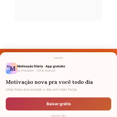
Últimos Nomes
Nomes pelo Mundo
Motivação Diária · App gratuito
by Pensador · iOS & Android
Nomes de Bebês
Motivação nova pra você todo dia
Sobre Nós
Uma frase pra encarar o dia com mais força.
Política de Privacidade
Baixar grátis
Anuncie
Agora não