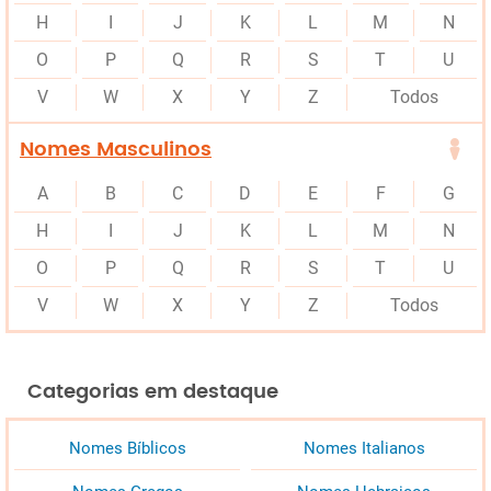
H
I
J
K
L
M
N
O
P
Q
R
S
T
U
V
W
X
Y
Z
Todos
Nomes Masculinos
A
B
C
D
E
F
G
H
I
J
K
L
M
N
O
P
Q
R
S
T
U
V
W
X
Y
Z
Todos
Categorias em destaque
Nomes Bíblicos
Nomes Italianos