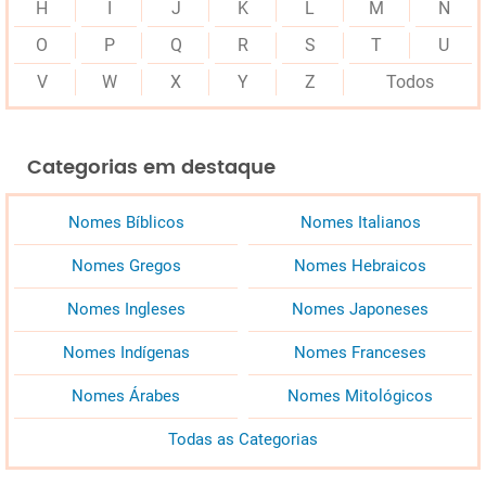
H
I
J
K
L
M
N
O
P
Q
R
S
T
U
V
W
X
Y
Z
Todos
Categorias em destaque
Nomes Bíblicos
Nomes Italianos
Nomes Gregos
Nomes Hebraicos
Nomes Ingleses
Nomes Japoneses
Nomes Indígenas
Nomes Franceses
Nomes Árabes
Nomes Mitológicos
Todas as Categorias