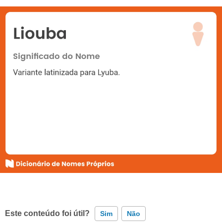
Este conteúdo foi útil?
Sim
Não