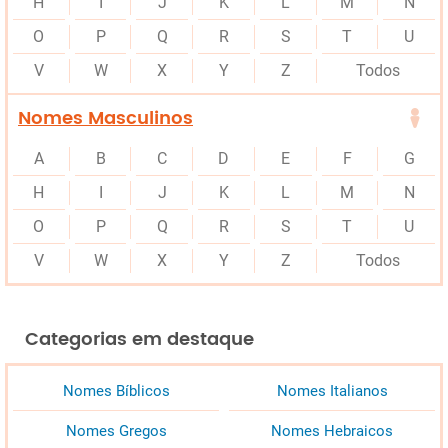
H
I
J
K
L
M
N
O
P
Q
R
S
T
U
V
W
X
Y
Z
Todos
Nomes Masculinos
A
B
C
D
E
F
G
H
I
J
K
L
M
N
O
P
Q
R
S
T
U
V
W
X
Y
Z
Todos
Categorias em destaque
Nomes Bíblicos
Nomes Italianos
Nomes Gregos
Nomes Hebraicos