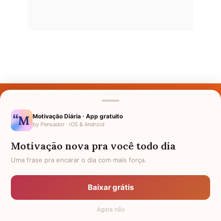
Últimos Nomes
Nomes pelo Mundo
Motivação Diária · App gratuito
by Pensador · iOS & Android
Nomes de Bebês
Motivação nova pra você todo dia
Sobre Nós
Uma frase pra encarar o dia com mais força.
Política de Privacidade
Baixar grátis
Anuncie
Agora não
Termos de Uso