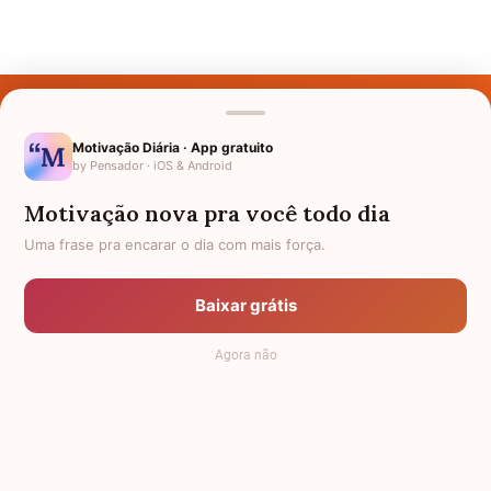
Últimos Nomes
Nomes pelo Mundo
Motivação Diária · App gratuito
by Pensador · iOS & Android
Nomes de Bebês
Motivação nova pra você todo dia
Sobre Nós
Uma frase pra encarar o dia com mais força.
Política de Privacidade
Baixar grátis
Anuncie
Agora não
Termos de Uso
Contato
RSS