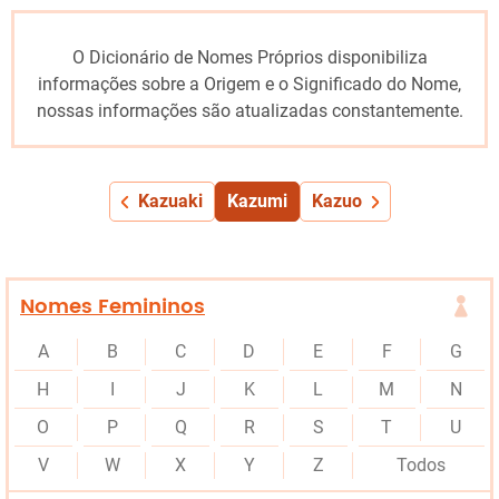
O Dicionário de Nomes Próprios disponibiliza
informações sobre a Origem e o Significado do Nome,
nossas informações são atualizadas constantemente.
Kazuaki
Kazumi
Kazuo
Nomes Femininos
A
B
C
D
E
F
G
H
I
J
K
L
M
N
O
P
Q
R
S
T
U
V
W
X
Y
Z
Todos