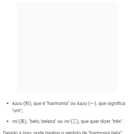
kazu
(和), que é "harmonia" ou
kazu
(一), que significa
"um";
mi
(美), "belo, beleza" ou
mi
(三), que quer dizer "três".
Devido a isso, pode ganhar o sentido de "harmonia bela";