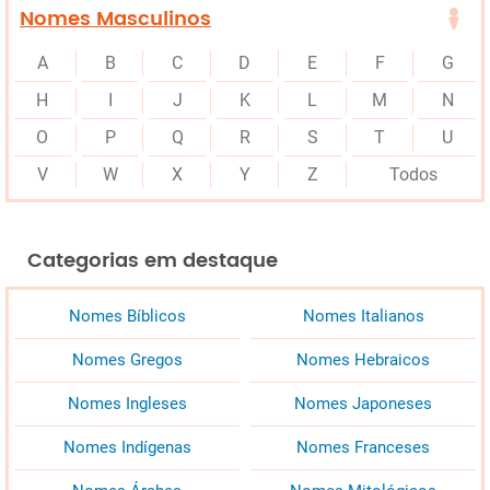
Nomes Masculinos
A
B
C
D
E
F
G
H
I
J
K
L
M
N
O
P
Q
R
S
T
U
V
W
X
Y
Z
Todos
Categorias em destaque
Nomes Bíblicos
Nomes Italianos
Nomes Gregos
Nomes Hebraicos
Nomes Ingleses
Nomes Japoneses
Nomes Indígenas
Nomes Franceses