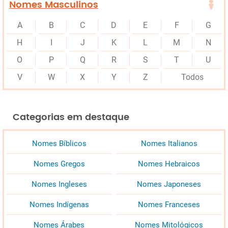
Nomes Masculinos
A
B
C
D
E
F
G
H
I
J
K
L
M
N
O
P
Q
R
S
T
U
V
W
X
Y
Z
Todos
Categorias em destaque
Nomes Bíblicos
Nomes Italianos
Nomes Gregos
Nomes Hebraicos
Nomes Ingleses
Nomes Japoneses
Nomes Indígenas
Nomes Franceses
Nomes Árabes
Nomes Mitológicos