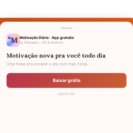
Últimos Nomes
Nomes pelo Mundo
Motivação Diária · App gratuito
by Pensador · iOS & Android
Nomes de Bebês
Motivação nova pra você todo dia
Sobre Nós
Uma frase pra encarar o dia com mais força.
Política de Privacidade
Baixar grátis
Anuncie
Agora não
Termos de Uso
Contato
RSS