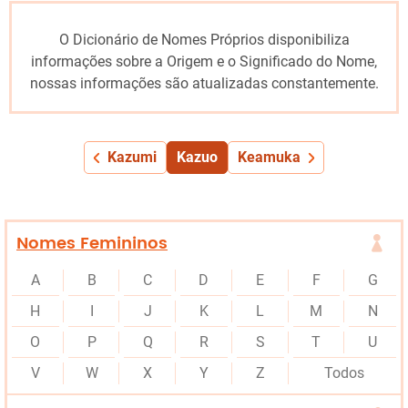
O Dicionário de Nomes Próprios disponibiliza
informações sobre a Origem e o Significado do Nome,
nossas informações são atualizadas constantemente.
Kazumi
Kazuo
Keamuka
Nomes Femininos
A
B
C
D
E
F
G
H
I
J
K
L
M
N
O
P
Q
R
S
T
U
V
W
X
Y
Z
Todos