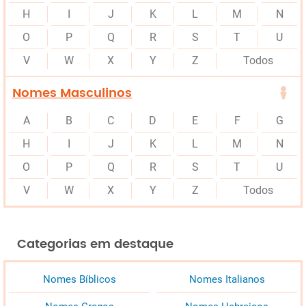
H
I
J
K
L
M
N
O
P
Q
R
S
T
U
V
W
X
Y
Z
Todos
Nomes Masculinos
A
B
C
D
E
F
G
H
I
J
K
L
M
N
O
P
Q
R
S
T
U
V
W
X
Y
Z
Todos
Categorias em destaque
Nomes Bíblicos
Nomes Italianos