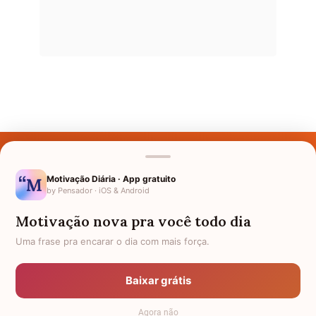
Últimos Nomes
Nomes pelo Mundo
Motivação Diária · App gratuito
by Pensador · iOS & Android
Nomes de Bebês
Motivação nova pra você todo dia
Sobre Nós
Uma frase pra encarar o dia com mais força.
Política de Privacidade
Baixar grátis
Anuncie
Agora não