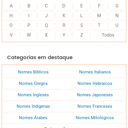
A
B
C
D
E
F
G
H
I
J
K
L
M
N
O
P
Q
R
S
T
U
V
W
X
Y
Z
Todos
Categorias em destaque
Nomes Bíblicos
Nomes Italianos
Nomes Gregos
Nomes Hebraicos
Nomes Ingleses
Nomes Japoneses
Nomes Indígenas
Nomes Franceses
Nomes Árabes
Nomes Mitológicos