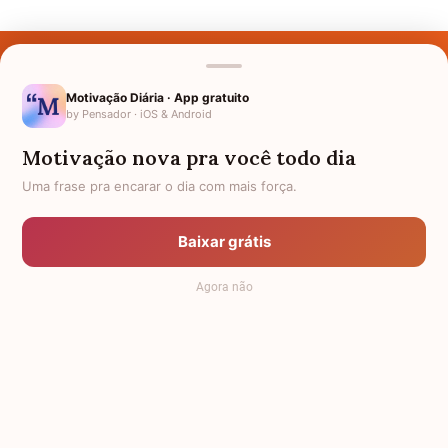
Últimos Nomes
Nomes pelo Mundo
Motivação Diária · App gratuito
by Pensador · iOS & Android
Nomes de Bebês
Motivação nova pra você todo dia
Sobre Nós
Uma frase pra encarar o dia com mais força.
Política de Privacidade
Baixar grátis
Anuncie
Agora não
Termos de Uso
Contato
RSS
Significado dos Nomes
-
Dicionário de Nomes Próprios
© 2008 - 2026
7Graus
.