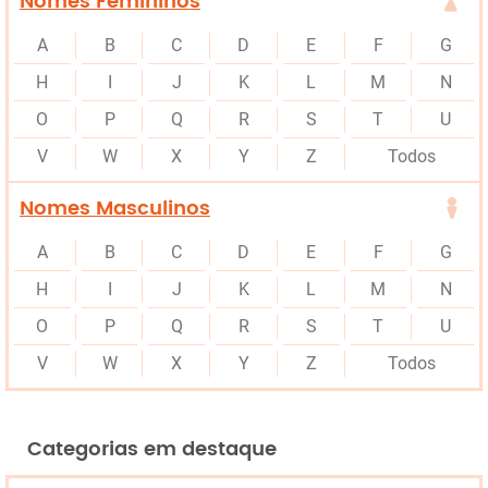
Nomes Femininos
A
B
C
D
E
F
G
H
I
J
K
L
M
N
O
P
Q
R
S
T
U
V
W
X
Y
Z
Todos
Nomes Masculinos
A
B
C
D
E
F
G
H
I
J
K
L
M
N
O
P
Q
R
S
T
U
V
W
X
Y
Z
Todos
Categorias em destaque