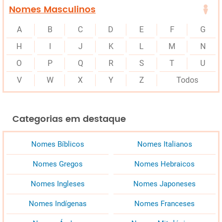
Nomes Masculinos
A
B
C
D
E
F
G
H
I
J
K
L
M
N
O
P
Q
R
S
T
U
V
W
X
Y
Z
Todos
Categorias em destaque
Nomes Bíblicos
Nomes Italianos
Nomes Gregos
Nomes Hebraicos
Nomes Ingleses
Nomes Japoneses
Nomes Indígenas
Nomes Franceses