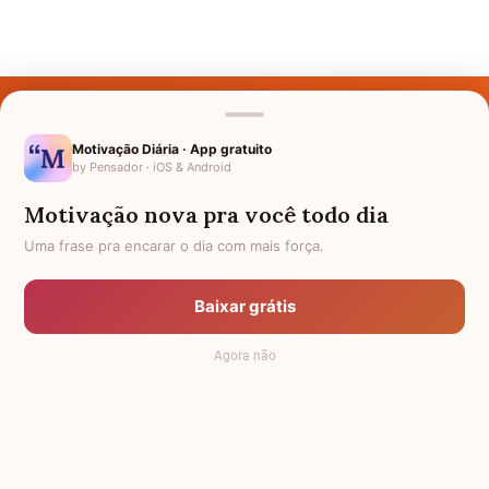
Últimos Nomes
Nomes pelo Mundo
Motivação Diária · App gratuito
by Pensador · iOS & Android
Nomes de Bebês
Motivação nova pra você todo dia
Sobre Nós
Uma frase pra encarar o dia com mais força.
Política de Privacidade
Baixar grátis
Anuncie
Agora não
Termos de Uso
Contato
RSS