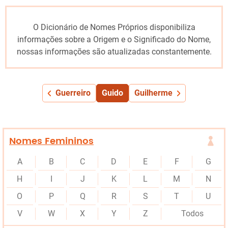
O Dicionário de Nomes Próprios disponibiliza
informações sobre a Origem e o Significado do Nome,
nossas informações são atualizadas constantemente.
Guerreiro
Guido
Guilherme
Nomes Femininos
A
B
C
D
E
F
G
H
I
J
K
L
M
N
O
P
Q
R
S
T
U
V
W
X
Y
Z
Todos