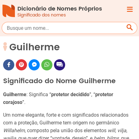
Dicionário de Nomes Próprios
Significado dos nomes
Guilherme
Significado do Nome Guilherme
Guilherme
: Significa “
protetor decidido
”, “
protetor
corajoso
”.
Um nome elegante, forte e com significados relacionados
com a proteção, Guilherme tem origem no germânico
Willahelm
, composto pela união dos elementos
will
,
vilja
,
wailja
, que quer dizer “vontade, desejo”, e
helm
,
hilms
, que