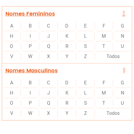
Nomes Femininos
A
B
C
D
E
F
G
H
I
J
K
L
M
N
O
P
Q
R
S
T
U
V
W
X
Y
Z
Todos
Nomes Masculinos
A
B
C
D
E
F
G
H
I
J
K
L
M
N
O
P
Q
R
S
T
U
V
W
X
Y
Z
Todos