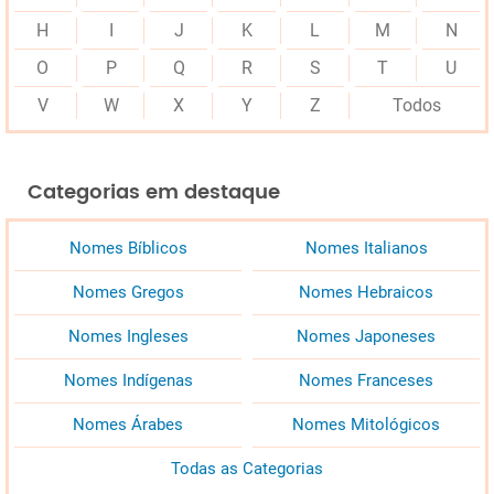
H
I
J
K
L
M
N
O
P
Q
R
S
T
U
V
W
X
Y
Z
Todos
Categorias em destaque
Nomes Bíblicos
Nomes Italianos
Nomes Gregos
Nomes Hebraicos
Nomes Ingleses
Nomes Japoneses
Nomes Indígenas
Nomes Franceses
Nomes Árabes
Nomes Mitológicos
Todas as Categorias