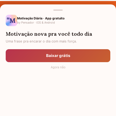
Últimos Nomes
Nomes pelo Mundo
Motivação Diária · App gratuito
by Pensador · iOS & Android
Nomes de Bebês
Motivação nova pra você todo dia
Sobre Nós
Uma frase pra encarar o dia com mais força.
Política de Privacidade
Baixar grátis
Anuncie
Agora não
Termos de Uso
Contato
RSS
Significado dos Nomes
-
Dicionário de Nomes Próprios
© 2008 - 2026
7Graus
.