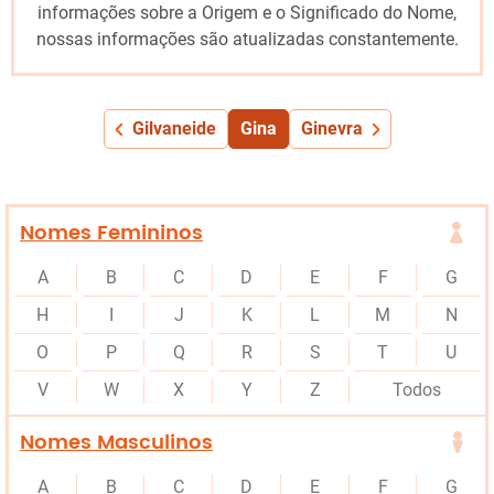
informações sobre a Origem e o Significado do Nome,
nossas informações são atualizadas constantemente.
Gilvaneide
Gina
Ginevra
Nomes Femininos
A
B
C
D
E
F
G
H
I
J
K
L
M
N
O
P
Q
R
S
T
U
V
W
X
Y
Z
Todos
Nomes Masculinos
A
B
C
D
E
F
G