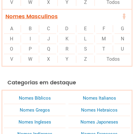
V
W
X
Y
Z
Todos
Nomes Masculinos
A
B
C
D
E
F
G
H
I
J
K
L
M
N
O
P
Q
R
S
T
U
V
W
X
Y
Z
Todos
Categorias em destaque
Nomes Bíblicos
Nomes Italianos
Nomes Gregos
Nomes Hebraicos
Nomes Ingleses
Nomes Japoneses
Nomes Indígenas
Nomes Franceses