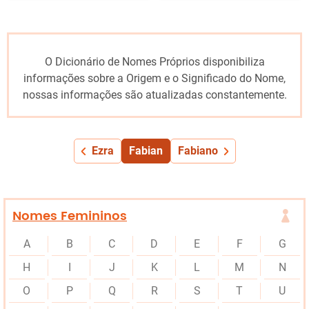
O Dicionário de Nomes Próprios disponibiliza
informações sobre a Origem e o Significado do Nome,
nossas informações são atualizadas constantemente.
Ezra
Fabian
Fabiano
Nomes Femininos
A
B
C
D
E
F
G
H
I
J
K
L
M
N
O
P
Q
R
S
T
U