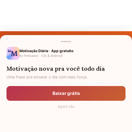
Últimos Nomes
Nomes pelo Mundo
Motivação Diária · App gratuito
by Pensador · iOS & Android
Nomes de Bebês
Motivação nova pra você todo dia
Sobre Nós
Uma frase pra encarar o dia com mais força.
Política de Privacidade
Baixar grátis
Anuncie
Agora não
Termos de Uso
Contato