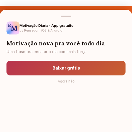
Últimos Nomes
Nomes pelo Mundo
Motivação Diária · App gratuito
by Pensador · iOS & Android
Nomes de Bebês
Motivação nova pra você todo dia
Sobre Nós
Uma frase pra encarar o dia com mais força.
Política de Privacidade
Baixar grátis
Anuncie
Agora não
Termos de Uso
Contato
RSS
Significado dos Nomes
-
Dicionário de Nomes Próprios
© 2008 - 2026
7Graus
.