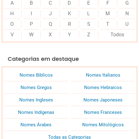
A
B
C
D
E
F
G
H
I
J
K
L
M
N
O
P
Q
R
S
T
U
V
W
X
Y
Z
Todos
Categorias em destaque
Nomes Bíblicos
Nomes Italianos
Nomes Gregos
Nomes Hebraicos
Nomes Ingleses
Nomes Japoneses
Nomes Indígenas
Nomes Franceses
Nomes Árabes
Nomes Mitológicos
Todas as Categorias