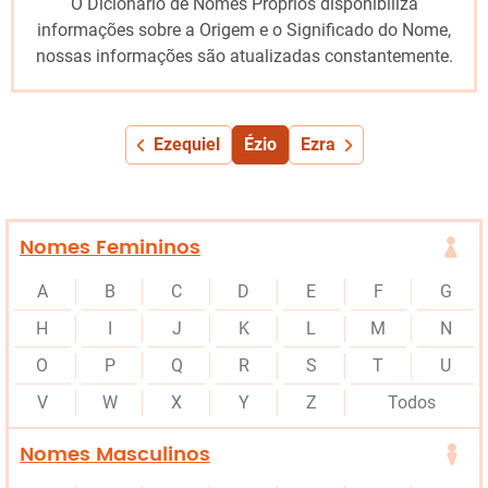
O Dicionário de Nomes Próprios disponibiliza
informações sobre a Origem e o Significado do Nome,
nossas informações são atualizadas constantemente.
Ezequiel
Ézio
Ezra
Nomes Femininos
A
B
C
D
E
F
G
H
I
J
K
L
M
N
O
P
Q
R
S
T
U
V
W
X
Y
Z
Todos
Nomes Masculinos