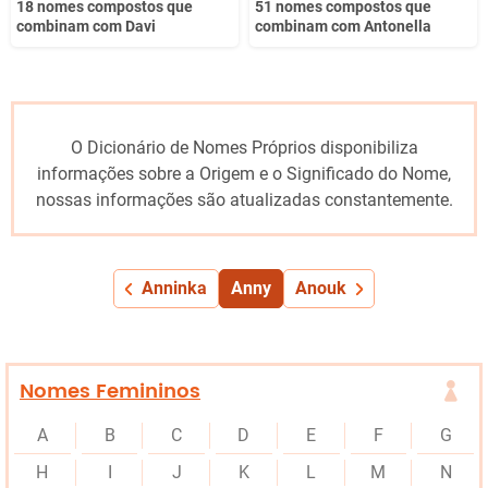
18 nomes compostos que
51 nomes compostos que
combinam com Davi
combinam com Antonella
O Dicionário de Nomes Próprios disponibiliza
informações sobre a Origem e o Significado do Nome,
nossas informações são atualizadas constantemente.
Anninka
Anny
Anouk
Nomes Femininos
A
B
C
D
E
F
G
H
I
J
K
L
M
N