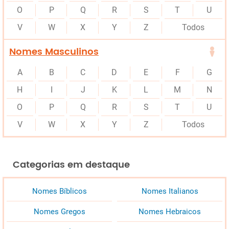
O
P
Q
R
S
T
U
V
W
X
Y
Z
Todos
Nomes Masculinos
A
B
C
D
E
F
G
H
I
J
K
L
M
N
O
P
Q
R
S
T
U
V
W
X
Y
Z
Todos
Categorias em destaque
Nomes Bíblicos
Nomes Italianos
Nomes Gregos
Nomes Hebraicos