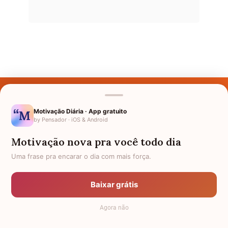
Últimos Nomes
Nomes pelo Mundo
Motivação Diária · App gratuito
by Pensador · iOS & Android
Nomes de Bebês
Motivação nova pra você todo dia
Sobre Nós
Uma frase pra encarar o dia com mais força.
Política de Privacidade
Baixar grátis
Anuncie
Agora não
Termos de Uso