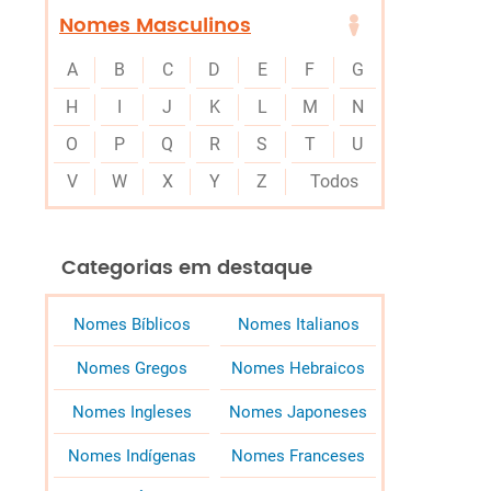
Nomes Masculinos
A
B
C
D
E
F
G
H
I
J
K
L
M
N
O
P
Q
R
S
T
U
V
W
X
Y
Z
Todos
Categorias em destaque
Nomes Bíblicos
Nomes Italianos
Nomes Gregos
Nomes Hebraicos
Nomes Ingleses
Nomes Japoneses
Nomes Indígenas
Nomes Franceses