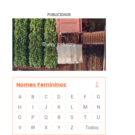
PUBLICIDADE
Nomes Femininos
A
B
C
D
E
F
G
H
I
J
K
L
M
N
O
P
Q
R
S
T
U
V
W
X
Y
Z
Todos