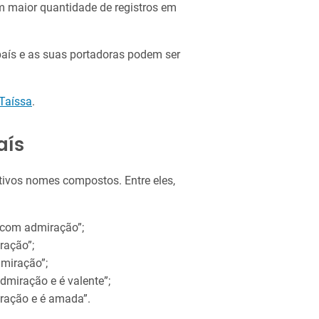
m maior quantidade de registros em
aís e as suas portadoras podem ser
Taíssa
.
aís
tivos nomes compostos. Entre eles,
 com admiração”;
ração”;
dmiração”;
dmiração e é valente”;
ração e é amada”.