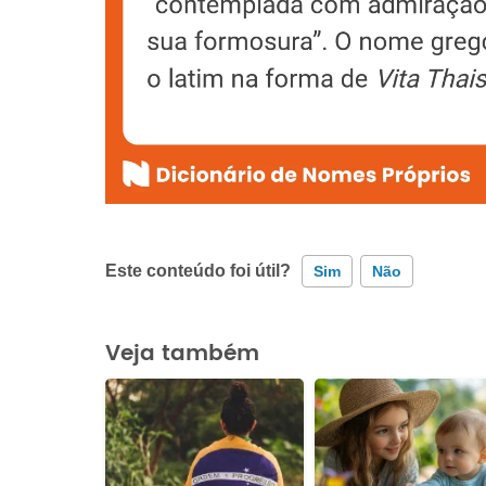
Este conteúdo foi útil?
Sim
Não
Este conteúdo contém informação incorreta
Veja também
Este conteúdo não tem a informação que procuro
Outro