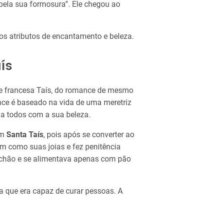
ela sua formosura”. Ele chegou ao
os atributos de encantamento e beleza.
ís
te francesa Taís, do romance de mesmo
nce é baseado na vida de uma meretriz
 a todos com a sua beleza.
em
Santa Taís
, pois após se converter ao
m como suas joias e fez penitência
o chão e se alimentava apenas com pão
a que era capaz de curar pessoas. A