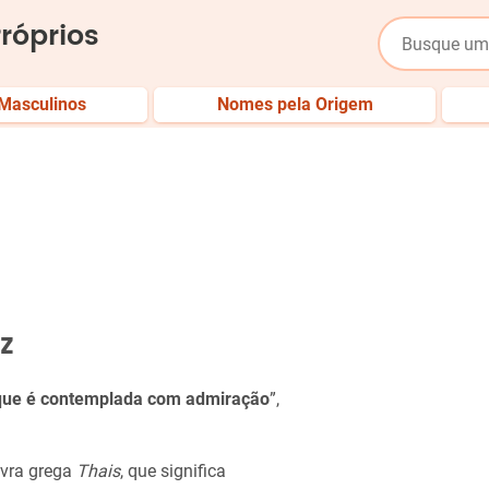
róprios
Masculinos
Nomes pela Origem
z
que é contemplada com admiração
”,
.
avra grega
Thais
, que significa