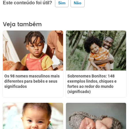
Este conteúdo foi útil?
Sim
Não
Este conteúdo contém informação incorreta
Veja também
Este conteúdo não tem a informação que procuro
Outro
Os 98 nomes masculinos mais
Sobrenomes Bonitos: 148
diferentes para bebês e seus
exemplos lindos, chiques e
significados
fortes ao redor do mundo
(significado)