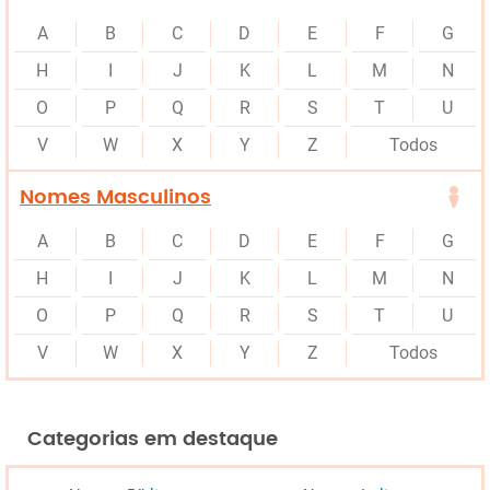
A
B
C
D
E
F
G
H
I
J
K
L
M
N
O
P
Q
R
S
T
U
V
W
X
Y
Z
Todos
Nomes Masculinos
A
B
C
D
E
F
G
H
I
J
K
L
M
N
O
P
Q
R
S
T
U
V
W
X
Y
Z
Todos
Categorias em destaque