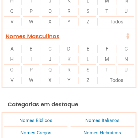
H
I
J
K
L
M
N
O
P
Q
R
S
T
U
V
W
X
Y
Z
Todos
Nomes Masculinos
A
B
C
D
E
F
G
H
I
J
K
L
M
N
O
P
Q
R
S
T
U
V
W
X
Y
Z
Todos
Categorias em destaque
Nomes Bíblicos
Nomes Italianos
Nomes Gregos
Nomes Hebraicos