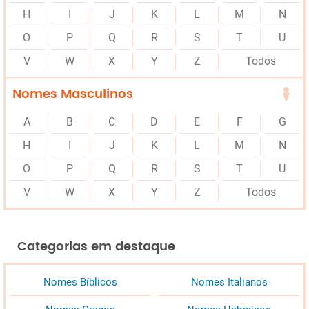
H
I
J
K
L
M
N
O
P
Q
R
S
T
U
V
W
X
Y
Z
Todos
Nomes Masculinos
A
B
C
D
E
F
G
H
I
J
K
L
M
N
O
P
Q
R
S
T
U
V
W
X
Y
Z
Todos
Categorias em destaque
Nomes Bíblicos
Nomes Italianos