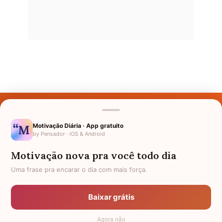
Últimos Nomes
Nomes pelo Mundo
Motivação Diária · App gratuito
by Pensador · iOS & Android
Nomes de Bebês
Motivação nova pra você todo dia
Sobre Nós
Uma frase pra encarar o dia com mais força.
Política de Privacidade
Baixar grátis
Anuncie
Agora não