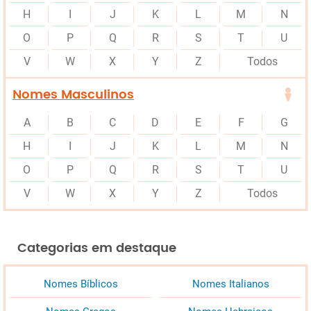
H
I
J
K
L
M
N
O
P
Q
R
S
T
U
V
W
X
Y
Z
Todos
Nomes Masculinos
A
B
C
D
E
F
G
H
I
J
K
L
M
N
O
P
Q
R
S
T
U
V
W
X
Y
Z
Todos
Categorias em destaque
Nomes Bíblicos
Nomes Italianos