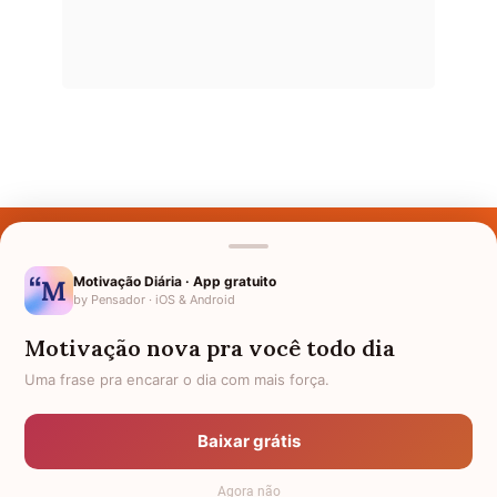
Últimos Nomes
Nomes pelo Mundo
Motivação Diária · App gratuito
by Pensador · iOS & Android
Nomes de Bebês
Motivação nova pra você todo dia
Sobre Nós
Uma frase pra encarar o dia com mais força.
Política de Privacidade
Baixar grátis
Anuncie
Agora não