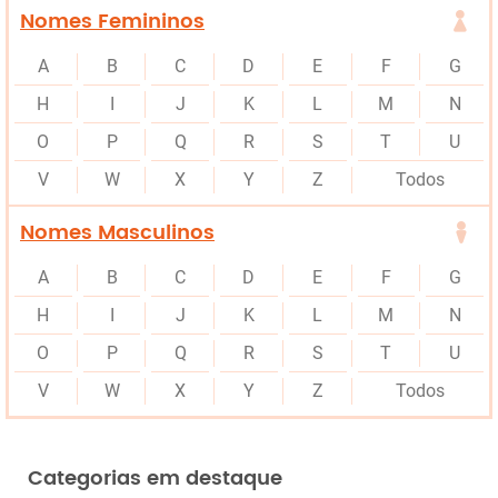
Nomes Femininos
A
B
C
D
E
F
G
H
I
J
K
L
M
N
O
P
Q
R
S
T
U
V
W
X
Y
Z
Todos
Nomes Masculinos
A
B
C
D
E
F
G
H
I
J
K
L
M
N
O
P
Q
R
S
T
U
V
W
X
Y
Z
Todos
Categorias em destaque