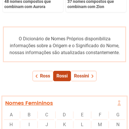
48 nomes compostos que
37 nomes compostos que
combinam com Aurora
combinam com Zion
O Dicionário de Nomes Próprios disponibiliza
informações sobre a Origem e o Significado do Nome,
nossas informações são atualizadas constantemente.
Ross
Rossi
Rossini
Nomes Femininos
A
B
C
D
E
F
G
H
I
J
K
L
M
N