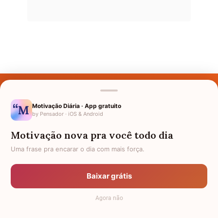
Últimos Nomes
Nomes pelo Mundo
Motivação Diária · App gratuito
by Pensador · iOS & Android
Nomes de Bebês
Motivação nova pra você todo dia
Sobre Nós
Uma frase pra encarar o dia com mais força.
Política de Privacidade
Baixar grátis
Anuncie
Agora não
Termos de Uso