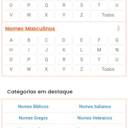
O
P
Q
R
S
T
U
V
W
X
Y
Z
Todos
Nomes Masculinos
A
B
C
D
E
F
G
H
I
J
K
L
M
N
O
P
Q
R
S
T
U
V
W
X
Y
Z
Todos
Categorias em destaque
Nomes Bíblicos
Nomes Italianos
Nomes Gregos
Nomes Hebraicos