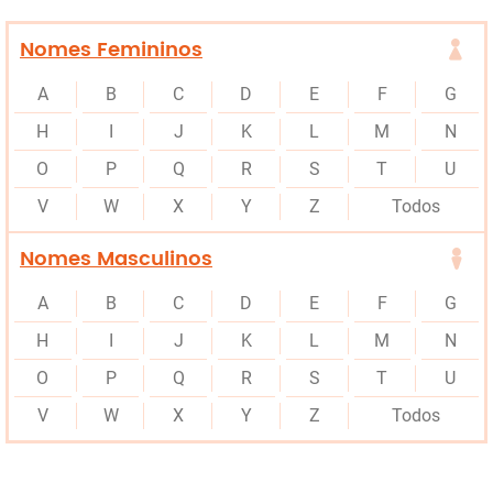
Nomes Femininos
A
B
C
D
E
F
G
H
I
J
K
L
M
N
O
P
Q
R
S
T
U
V
W
X
Y
Z
Todos
Nomes Masculinos
A
B
C
D
E
F
G
H
I
J
K
L
M
N
O
P
Q
R
S
T
U
V
W
X
Y
Z
Todos