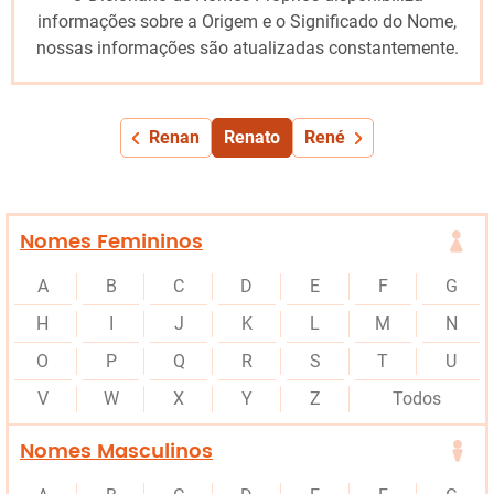
informações sobre a Origem e o Significado do Nome,
nossas informações são atualizadas constantemente.
Renan
Renato
René
Nomes Femininos
A
B
C
D
E
F
G
H
I
J
K
L
M
N
O
P
Q
R
S
T
U
V
W
X
Y
Z
Todos
Nomes Masculinos