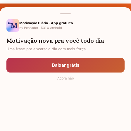
Últimos Nomes
Nomes pelo Mundo
Motivação Diária · App gratuito
by Pensador · iOS & Android
Nomes de Bebês
Motivação nova pra você todo dia
Sobre Nós
Uma frase pra encarar o dia com mais força.
Política de Privacidade
Baixar grátis
Anuncie
Agora não
Termos de Uso
Contato
RSS
Significado dos Nomes
-
Dicionário de Nomes Próprios
© 2008 - 2026
7Graus
.