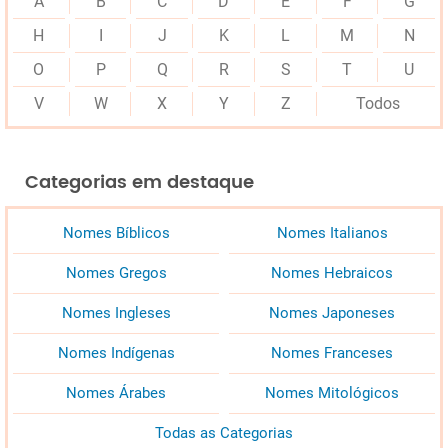
A
B
C
D
E
F
G
H
I
J
K
L
M
N
O
P
Q
R
S
T
U
V
W
X
Y
Z
Todos
Categorias em destaque
Nomes Bíblicos
Nomes Italianos
Nomes Gregos
Nomes Hebraicos
Nomes Ingleses
Nomes Japoneses
Nomes Indígenas
Nomes Franceses
Nomes Árabes
Nomes Mitológicos
Todas as Categorias