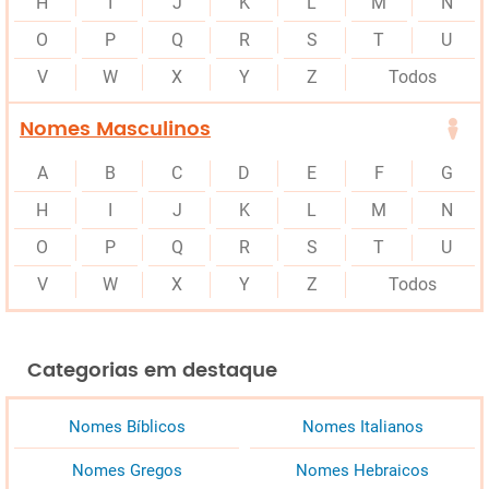
H
I
J
K
L
M
N
O
P
Q
R
S
T
U
V
W
X
Y
Z
Todos
Nomes Masculinos
A
B
C
D
E
F
G
H
I
J
K
L
M
N
O
P
Q
R
S
T
U
V
W
X
Y
Z
Todos
Categorias em destaque
Nomes Bíblicos
Nomes Italianos
Nomes Gregos
Nomes Hebraicos