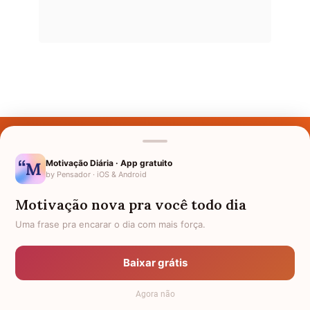
Últimos Nomes
Nomes pelo Mundo
Motivação Diária · App gratuito
by Pensador · iOS & Android
Nomes de Bebês
Motivação nova pra você todo dia
Sobre Nós
Uma frase pra encarar o dia com mais força.
Política de Privacidade
Baixar grátis
Anuncie
Agora não
Termos de Uso