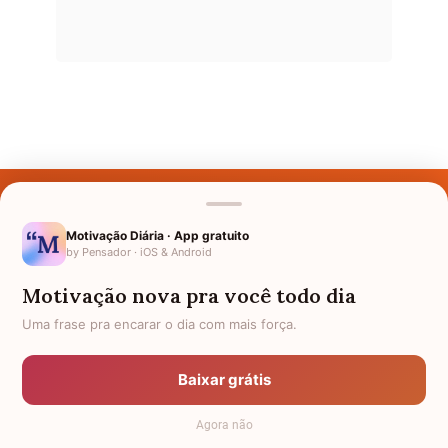
Últimos Nomes
Nomes pelo Mundo
Motivação Diária · App gratuito
by Pensador · iOS & Android
Nomes de Bebês
Motivação nova pra você todo dia
Sobre Nós
Uma frase pra encarar o dia com mais força.
Política de Privacidade
Baixar grátis
Anuncie
Agora não
Termos de Uso