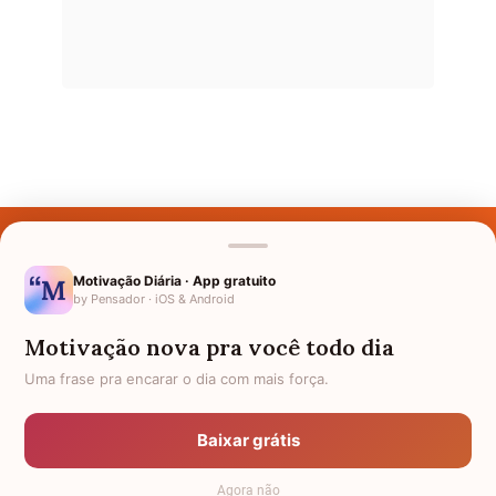
Últimos Nomes
Nomes pelo Mundo
Motivação Diária · App gratuito
by Pensador · iOS & Android
Nomes de Bebês
Motivação nova pra você todo dia
Sobre Nós
Uma frase pra encarar o dia com mais força.
Política de Privacidade
Baixar grátis
Anuncie
Agora não