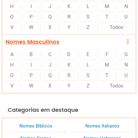
H
I
J
K
L
M
N
O
P
Q
R
S
T
U
V
W
X
Y
Z
Todos
Nomes Masculinos
A
B
C
D
E
F
G
H
I
J
K
L
M
N
O
P
Q
R
S
T
U
V
W
X
Y
Z
Todos
Categorias em destaque
Nomes Bíblicos
Nomes Italianos