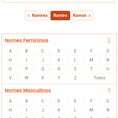
Ramires
Ramiro
Ramon
Nomes Femininos
A
B
C
D
E
F
G
H
I
J
K
L
M
N
O
P
Q
R
S
T
U
V
W
X
Y
Z
Todos
Nomes Masculinos
A
B
C
D
E
F
G
H
I
J
K
L
M
N