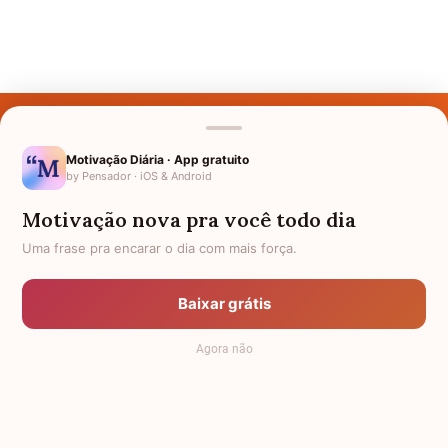
Últimos Nomes
Nomes pelo Mundo
Motivação Diária · App gratuito
by Pensador · iOS & Android
Nomes de Bebês
Motivação nova pra você todo dia
Sobre Nós
Uma frase pra encarar o dia com mais força.
Política de Privacidade
Baixar grátis
Anuncie
Agora não
Termos de Uso
Contato
RSS