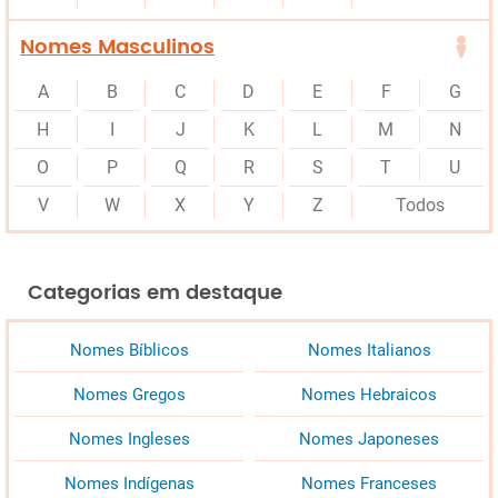
Nomes Masculinos
A
B
C
D
E
F
G
H
I
J
K
L
M
N
O
P
Q
R
S
T
U
V
W
X
Y
Z
Todos
Categorias em destaque
Nomes Bíblicos
Nomes Italianos
Nomes Gregos
Nomes Hebraicos
Nomes Ingleses
Nomes Japoneses
Nomes Indígenas
Nomes Franceses