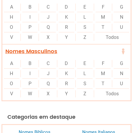
A
B
C
D
E
F
G
H
I
J
K
L
M
N
O
P
Q
R
S
T
U
V
W
X
Y
Z
Todos
Nomes Masculinos
A
B
C
D
E
F
G
H
I
J
K
L
M
N
O
P
Q
R
S
T
U
V
W
X
Y
Z
Todos
Categorias em destaque
Nomes Bíblicos
Nomes Italianos