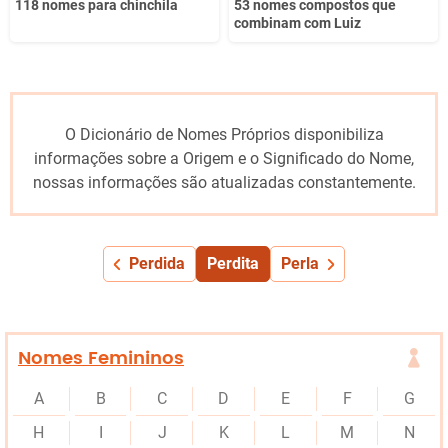
118 nomes para chinchila
53 nomes compostos que
combinam com Luiz
O Dicionário de Nomes Próprios disponibiliza
informações sobre a Origem e o Significado do Nome,
nossas informações são atualizadas constantemente.
Perdida
Perdita
Perla
Nomes Femininos
A
B
C
D
E
F
G
H
I
J
K
L
M
N