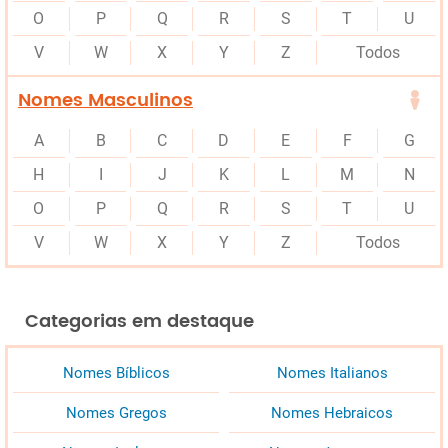
O
P
Q
R
S
T
U
V
W
X
Y
Z
Todos
Nomes Masculinos
A
B
C
D
E
F
G
H
I
J
K
L
M
N
O
P
Q
R
S
T
U
V
W
X
Y
Z
Todos
Categorias em destaque
Nomes Bíblicos
Nomes Italianos
Nomes Gregos
Nomes Hebraicos