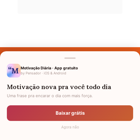
Últimos Nomes
Nomes pelo Mundo
Motivação Diária · App gratuito
by Pensador · iOS & Android
Nomes de Bebês
Motivação nova pra você todo dia
Sobre Nós
Uma frase pra encarar o dia com mais força.
Política de Privacidade
Baixar grátis
Anuncie
Agora não
Termos de Uso