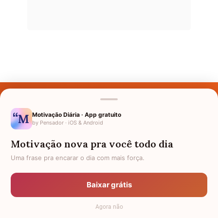
Últimos Nomes
Nomes pelo Mundo
Motivação Diária · App gratuito
by Pensador · iOS & Android
Nomes de Bebês
Motivação nova pra você todo dia
Sobre Nós
Uma frase pra encarar o dia com mais força.
Política de Privacidade
Baixar grátis
Anuncie
Agora não
Termos de Uso