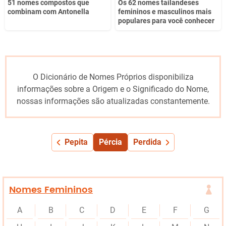
51 nomes compostos que
Os 62 nomes tailandeses
combinam com Antonella
femininos e masculinos mais
populares para você conhecer
O Dicionário de Nomes Próprios disponibiliza
informações sobre a Origem e o Significado do Nome,
nossas informações são atualizadas constantemente.
Pepita
Pércia
Perdida
Nomes Femininos
A
B
C
D
E
F
G