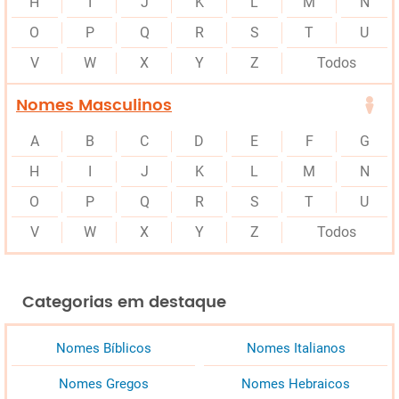
H
I
J
K
L
M
N
O
P
Q
R
S
T
U
V
W
X
Y
Z
Todos
Nomes Masculinos
A
B
C
D
E
F
G
H
I
J
K
L
M
N
O
P
Q
R
S
T
U
V
W
X
Y
Z
Todos
Categorias em destaque
Nomes Bíblicos
Nomes Italianos
Nomes Gregos
Nomes Hebraicos