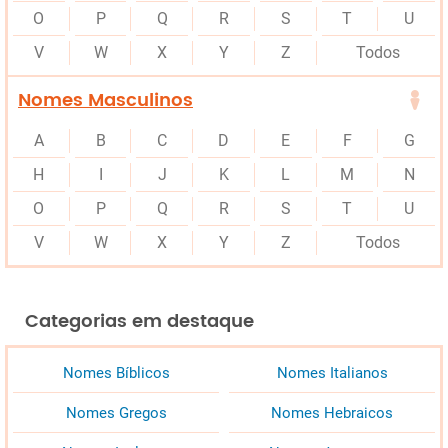
O
P
Q
R
S
T
U
V
W
X
Y
Z
Todos
Nomes Masculinos
A
B
C
D
E
F
G
H
I
J
K
L
M
N
O
P
Q
R
S
T
U
V
W
X
Y
Z
Todos
Categorias em destaque
Nomes Bíblicos
Nomes Italianos
Nomes Gregos
Nomes Hebraicos