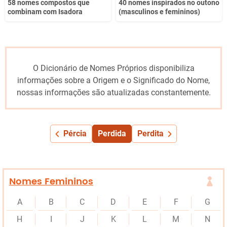
58 nomes compostos que
40 nomes inspirados no outono
combinam com Isadora
(masculinos e femininos)
O Dicionário de Nomes Próprios disponibiliza
informações sobre a Origem e o Significado do Nome,
nossas informações são atualizadas constantemente.
Pércia
Perdida
Perdita
Nomes Femininos
A
B
C
D
E
F
G
H
I
J
K
L
M
N