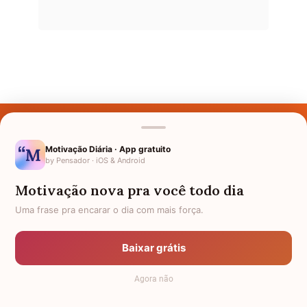
Últimos Nomes
Nomes pelo Mundo
Motivação Diária · App gratuito
by Pensador · iOS & Android
Nomes de Bebês
Motivação nova pra você todo dia
Sobre Nós
Uma frase pra encarar o dia com mais força.
Política de Privacidade
Baixar grátis
Anuncie
Agora não
Termos de Uso