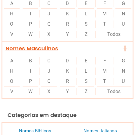
A
B
C
D
E
F
G
H
I
J
K
L
M
N
O
P
Q
R
S
T
U
V
W
X
Y
Z
Todos
Nomes Masculinos
A
B
C
D
E
F
G
H
I
J
K
L
M
N
O
P
Q
R
S
T
U
V
W
X
Y
Z
Todos
Categorias em destaque
Nomes Bíblicos
Nomes Italianos