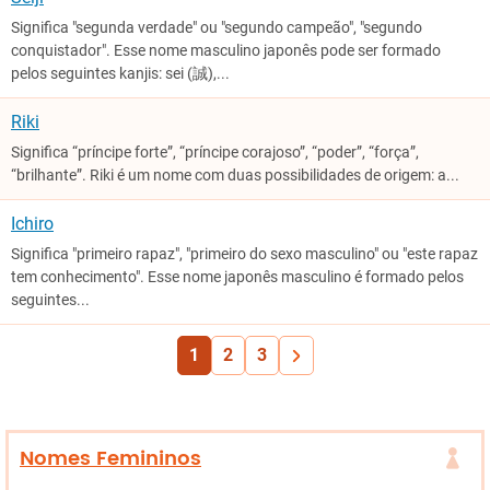
Significa "segunda verdade" ou "segundo campeão", "segundo
conquistador". Esse nome masculino japonês pode ser formado
pelos seguintes kanjis: sei (誠),...
Riki
Significa “príncipe forte”, “príncipe corajoso”, “poder”, “força”,
“brilhante”. Riki é um nome com duas possibilidades de origem: a...
Ichiro
Significa "primeiro rapaz", "primeiro do sexo masculino" ou "este rapaz
tem conhecimento". Esse nome japonês masculino é formado pelos
seguintes...
1
2
3
Nomes Femininos